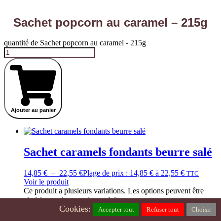
Sachet popcorn au caramel – 215g
quantité de Sachet popcorn au caramel - 215g
Ajouter au panier
Sachet caramels fondants beurre salé
14,85
€
–
22,55
€
Plage de prix : 14,85 € à 22,55 €
TTC
Voir le produit
Ce produit a plusieurs variations. Les options peuvent être
choisies sur la page du produit
Cookies:
Accepter tout
Refuser tout
Choisir