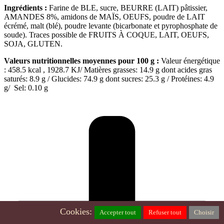
Ingrédients :
Farine de BLE, sucre, BEURRE (LAIT) pâtissier,
AMANDES 8%, amidons de MAÏS, OEUFS, poudre de LAIT
écrémé, malt (blé), poudre levante (bicarbonate et pyrophosphate de
soude). Traces possible de FRUITS À COQUE, LAIT, OEUFS,
SOJA, GLUTEN.
Valeurs nutritionnelles moyennes pour 100 g :
Valeur énergétique
: 458.5 kcal , 1928.7 KJ/ Matières grasses: 14.9 g dont acides gras
saturés: 8.9 g / Glucides: 74.9 g dont sucres: 25.3 g / Protéines: 4.9
g/ Sel: 0.10 g
Cookies:
Accepter tout
Refuser tout
Choisir