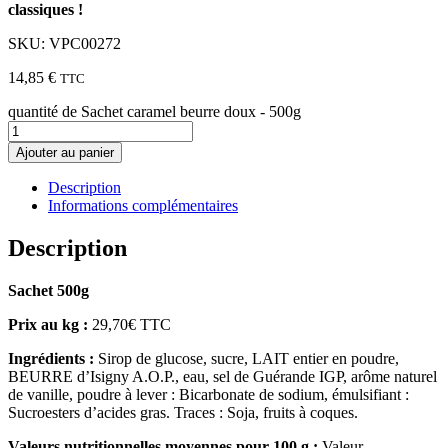
classiques !
SKU: VPC00272
14,85
€
TTC
quantité de Sachet caramel beurre doux - 500g
Ajouter au panier
Description
Informations complémentaires
Description
Sachet 500g
Prix au kg :
29,70€ TTC
Ingrédients :
Sirop de glucose, sucre, LAIT entier en poudre,
BEURRE d’Isigny A.O.P., eau, sel de Guérande IGP, arôme naturel
de vanille, poudre à lever : Bicarbonate de sodium, émulsifiant :
Sucroesters d’acides gras. Traces : Soja, fruits à coques.
Valeurs nutritionnelles moyennes pour 100 g :
Valeur