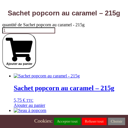
Sachet popcorn au caramel – 215g
quantité de Sachet popcorn au caramel - 215g
Ajouter au panier
Sachet popcorn au caramel – 215g
5,75
€
TTC
Ajouter au panier
Cookies:
Seau à popcorn
Accepter tout
Refuser tout
Choisir